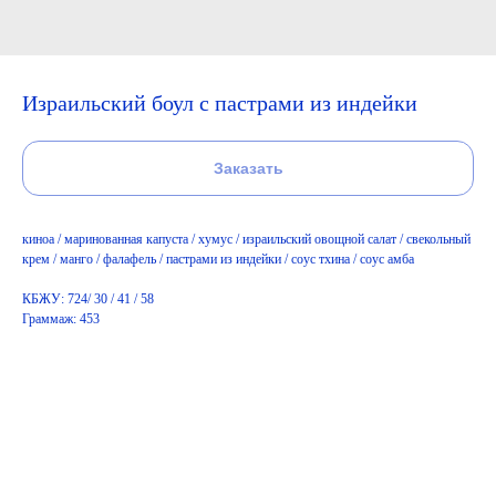
Израильский боул с пастрами из индейки
Заказать
киноа / маринованная капуста / хумус / израильский овощной салат / свекольный
крем / манго / фалафель / пастрами из индейки / соус тхина / соус амба
КБЖУ: 724/ 30 / 41 / 58
Граммаж: 453