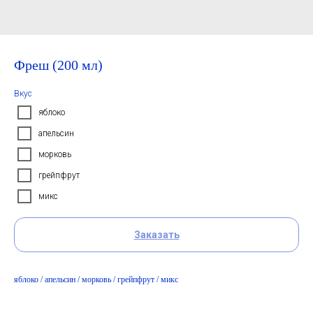
Фреш (200 мл)
Вкус
яблоко
апельсин
морковь
грейпфрут
микс
Заказать
яблоко / апельсин / морковь / грейпфрут / микс