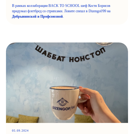
В рамках коллаборации BACK TO SCHOOL шеф Костя Борисов
придумал флетбред со стрипсами. Ловите спешл в Dizengof/99 на
Добрынинской и Профсоюзной
.
05.09.2024