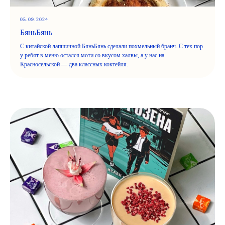
05.09.2024
БяньБянь
С китайской лапшичной БяньБянь сделали похмельный бранч. С тех пор
у ребят в меню остался моти со вкусом халвы, а у нас на
Красносельской — два классных коктейля.