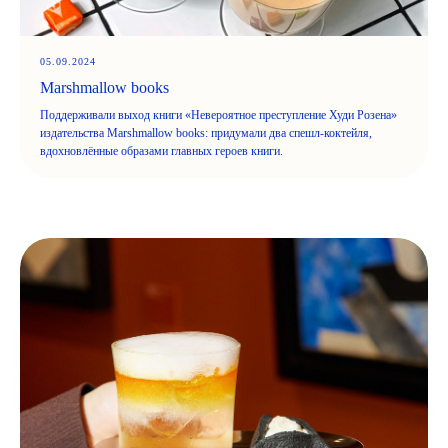
05.09.2024
Marshmallow books
Поддерживали выход книги «Невероятное преступление Худи Розена»
издательства Marshmallow books: придумали два спешл-коктейля,
вдохновлённые образами главных героев книги.