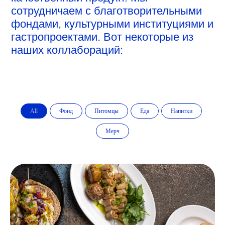
All
Фонд
Питомцы
Еда
Напитки
Мерч