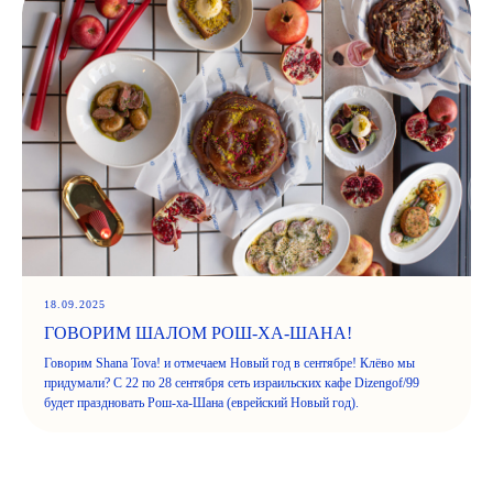
18.09.2025
ГОВОРИМ ШАЛОМ РОШ-ХА-ШАНА!
Говорим Shana Tova! и отмечаем Новый год в сентябре! Клёво мы
придумали? С 22 по 28 сентября сеть израильских кафе Dizengof/99
будет праздновать Рош-ха-Шана (еврейский Новый год).