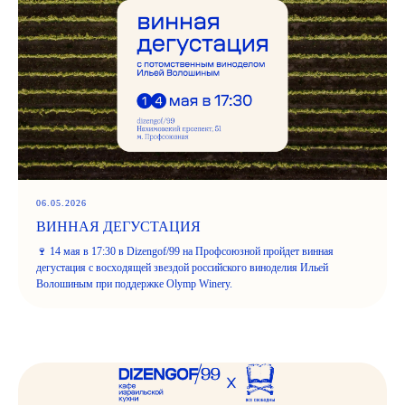
06.05.2026
ВИННАЯ ДЕГУСТАЦИЯ
🍷 14 мая в 17:30 в Dizengof/99 на Профсоюзной пройдет винная
дегустация с восходящей звездой российского виноделия Ильей
Волошиным при поддержке Olymp Winery.