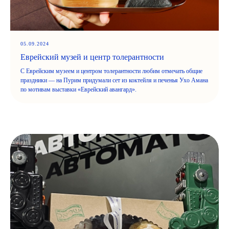
ИП Цюпко Евгений Олегович
ИНН 712306709516
05.09.2024
Еврейский музей и центр толерантности
© Все права защищены. Dizengof/99
С Еврейским музеем и центром толерантности любим отмечать общие
Пользовательское соглашение
праздники — на Пурим придумали сет из коктейля и печенья Ухо Амана
по мотивам выставки «Еврейский авангард».
Политика конфиденциальности
команда
коллаборации
доставка
меню
контакты