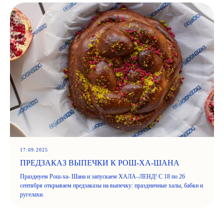
17.09.2025
ПРЕДЗАКАЗ ВЫПЕЧКИ К РОШ-ХА-ШАНА
Празднуем Рош-ха- Шана и запускаем ХАЛА–ЛЕНД! С 18 по 26
сентября открываем предзаказы на выпечку: праздничные халы, бабки и
ругелахи.