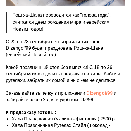
Рош ха-Шана переводится как "голова года",
считается днем рождения мира и еврейским
Новым годом!
С 22 по 28 сентября сеть израильских кафе
Dizengof/99 будет праздновать Рош-ха-Шана
(еврейский Новый год).
Какой праздничный стол без выпечки! С 18 по 26
сентября можно сделать предзаказ на халы, бабки и
ругелахи, забрать их домой и ни с кем не делиться!
Заказывайте выпечку в приложении
Dizengof/99
и
забирайте через 2 дня в удобном DIZ/99.
К предзаказу готовы:
Хала Праздничная (малина - фисташка) 2500 р.
Хала Праздничная Ругелах Стайл (шоколад -